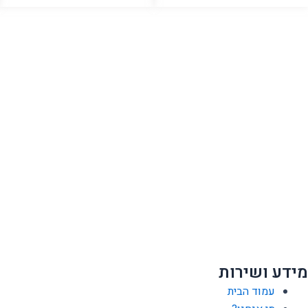
ספת
ספת
נוער
נוער
מדיק
מדיק
סליפ
סליפ
1006
1001
מידע ושירות
עמוד הבית