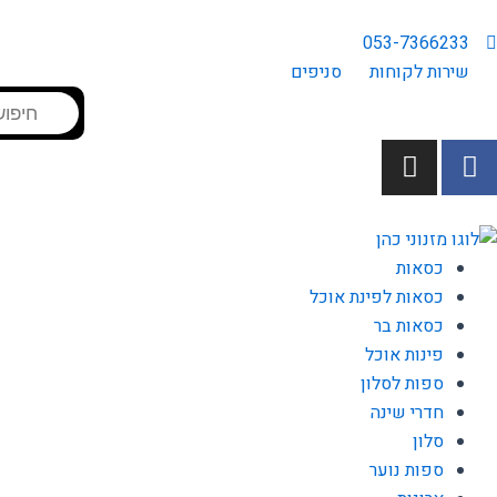
ילוג
תוכן
053-7366233
שירות לקוחות
סניפים
Products
search
I
F
n
a
s
c
t
e
a
b
כסאות
g
o
כסאות לפינת אוכל
r
o
כסאות בר
a
k
פינות אוכל
m
-
ספות לסלון
f
חדרי שינה
סלון
ספות נוער