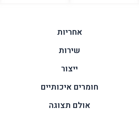
ספת
ספת
נוער
נוער
מדיק
מדיק
סליפ
סליפ
אחריות
1007
1007
שירות
ייצור
חומרים איכותיים
אולם תצוגה