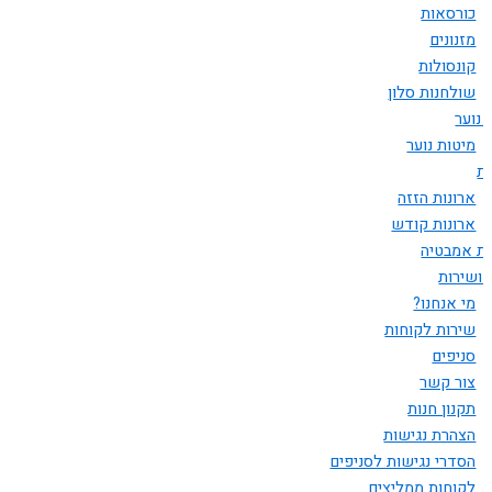
כורסאות
מזנונים
קונסולות
שולחנות סלון
 נוער
מיטות נוער
ות
ארונות הזזה
ארונות קודש
ות אמבטיה
 ושירות
מי אנחנו?
שירות לקוחות
סניפים
צור קשר
תקנון חנות
הצהרת נגישות
הסדרי נגישות לסניפים
לקוחות ממליצים