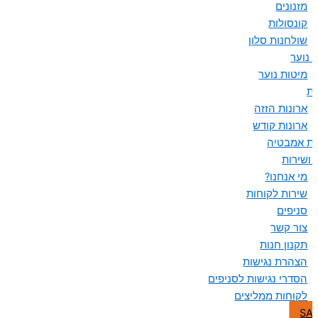
מזנונים
קונסולות
שולחנות סלון
 נוער
מיטות נוער
ות
ארונות הזזה
ארונות קודש
ות אמבטיה
 ושירות
מי אנחנו?
שירות לקוחות
סניפים
צור קשר
תקנון חנות
הצהרת נגישות
הסדרי נגישות לסניפים
לקוחות ממליצים
SA