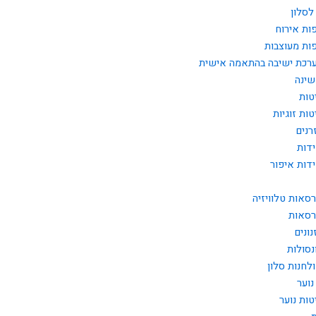
לסלון
ות אירוח
ות מעוצבות
רכת ישיבה בהתאמה אישית
שינה
טות
טות זוגיות
רנים
דות
דות איפור
רסאות טלוויזיה
רסאות
נונים
נסולות
לחנות סלון
נוער
טות נוער