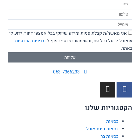
Name
טלפון
Email
אישור
אני מאשר/ת קבלת פניות ומידע שיווקי בכל אמצעי דיוור. ידוע לי
מדיניות
שאוכל לבטל בכל עת, והשימוש בפרטיי כפוף ל
מדיניות הפרטיות
באתר.
שליחה
053-7366233
I
F
n
a
s
c
הקטגוריות שלנו
t
e
a
b
כסאות
g
o
כסאות פינת אוכל
r
o
כסאות בר