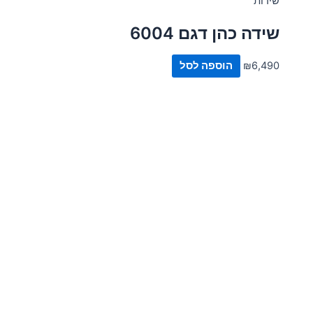
שידות
שידה כהן דגם 6004
6,490
₪
הוספה לסל