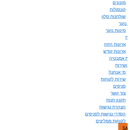
מזנונים
קונסולות
שולחנות סלון
 נוער
מיטות נוער
ות
ארונות הזזה
ארונות קודש
ות אמבטיה
 ושירות
מי אנחנו?
שירות לקוחות
סניפים
צור קשר
תקנון חנות
הצהרת נגישות
הסדרי נגישות לסניפים
לקוחות ממליצים
SA