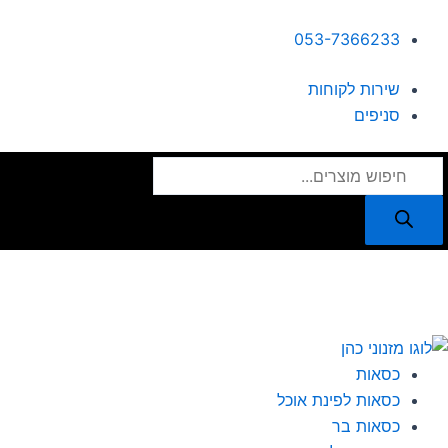
ילוג
תוכן
053-7366233
שירות לקוחות
סניפים
Products
search
I
F
n
a
s
c
כסאות
כסאות לפינת אוכל
t
e
כסאות בר