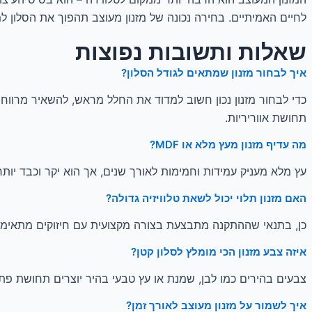
לחיים האמיתיים. בחירה נכונה של מזנון מעוצב תהפוך את הסלון למרכ
שאלות ותשובות נפוצות
איך לבחור מזנון שמתאים לגודל הסלון?
תחושת אווריריות.
מה עדיף מזנון מעץ מלא או MDF?
עץ מלא מעניק עמידות וחמימות לאורך שנים, אך הוא יקר וכבד יותר. MDF איכותי מציע פתרון עיצובי קליל וזול יותר, עם אפשרות למגוון רחב של גימורים. הבחירה תלויה בתקציב ובצ
האם מזנון תלוי יכול לשאת טלוויזיה גדולה?
כן, בתנאי שההתקנה מתבצעת בצורה מקצועית עם חיזוקים מתאימים. מ
איזה צבע מזנון הכי מומלץ לסלון קטן?
צבעים בהירים כמו לבן, שמנת או עץ טבעי בהיר יוצרים תחושת פתיח
איך לשמור על מזנון מעוצב לאורך זמן?